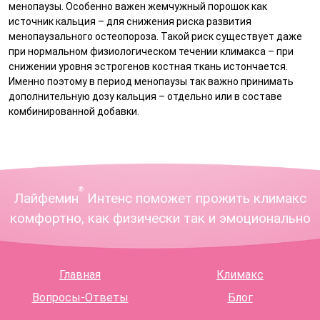
менопаузы. Особенно важен жемчужный порошок как
источник кальция – для снижения риска развития
менопаузального остеопороза. Такой риск существует даже
при нормальном физиологическом течении климакса – при
снижении уровня эстрогенов костная ткань истончается.
Именно поэтому в период менопаузы так важно принимать
дополнительную дозу кальция – отдельно или в составе
комбинированной добавки.
®
Лайфемин
Интенс поможет прожить климакс
комфортно, как физически так и эмоционально
Главная
Климакс
Вопросы-Ответы
Блог