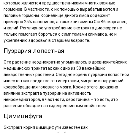
которые являются предшественниками многих важных
гормонов. В частности, с их помощью вырабатываются и
половые гормоны. Корневище дикого ямса содержит
примерно 25% сапонинов, а также витамины С и В6, марганец
и калий. Регулярное употребление экстракта диоскореи не
только помогает бороться с симптомами климакса, но и
укреплению здоровья в старшем возрасте.
Пуэрария лопастная
Это растение неоднократно упоминалось в древнекитайских
медицинских трактатах как одно из 50 важнейших
лекарственных растений. Сегодня корень пуэрарии лопастной
известен как средство от гипертонии, мигрени и нарушений
кровообращения головного мозга. Кроме этого, доказано
влияние экстракта пуэрарии на активность
нейромедиаторов, в частноти, серотонина – то есть, это
растение обладает антидепрессивным свойством.
Цимицифуга
Экстракт корня цимицифуги известен как