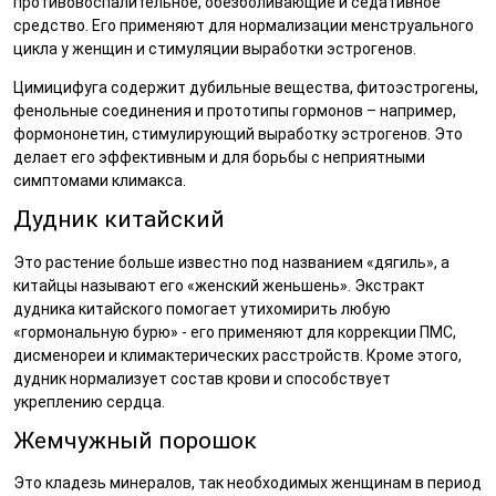
противовоспалительное, обезболивающие и седативное
средство. Его применяют для нормализации менструального
цикла у женщин и стимуляции выработки эстрогенов.
Цимицифуга содержит дубильные вещества, фитоэстрогены,
фенольные соединения и прототипы гормонов – например,
формононетин, стимулирующий выработку эстрогенов. Это
делает его эффективным и для борьбы с неприятными
симптомами климакса.
Дудник китайский
Это растение больше известно под названием «дягиль», а
китайцы называют его «женский женьшень». Экстракт
дудника китайского помогает утихомирить любую
«гормональную бурю» - его применяют для коррекции ПМС,
дисменореи и климактерических расстройств. Кроме этого,
дудник нормализует состав крови и способствует
укреплению сердца.
Жемчужный порошок
Это кладезь минералов, так необходимых женщинам в период