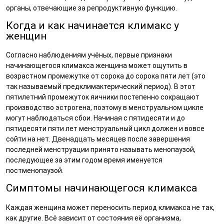
органы, отвечающие за репродуктивную функцию.
Когда и как начинается климакс у
женщин
Согласно наблюдениям учёных, первые признаки
начинающегося климакса женщина может ощутить в
возрастном промежутке от сорока до сорока пяти лет (это
так называемый предклимактерический период). В этот
пятилетний промежуток яичники постепенно сокращают
производство эстрогена, поэтому в менструальном цикле
могут наблюдаться сбои. Начиная с пятидесяти и до
пятидесяти пяти лет менструальный цикл должен и вовсе
сойти на нет. Двенадцать месяцев после завершения
последней менструации принято называть менопаузой,
последующее за этим годом время именуется
постменопаузой.
Симптомы начинающегося климакса
Каждая женщина может переносить период климакса не так,
как другие. Всё зависит от состояния её организма,