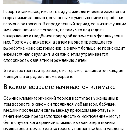
Говоря о климаксе, имеют в виду физиологические изменения
в организме женщины, связанные с уменьшением выработки
гормона эстрогена. В определённый период её жизни функции
яичников начинают угасать, потому что подходит к
завершению отведённое природой количество фолликулов в
них. Поэтому снижается, а затем и вовсе прекращается
выработка женских гормонов, а значит больше не происходит
ежемесячная овуляция. В связи с этим утрачивается
способность к зачатию и рождению детей.
Это естественный процесс, с которым сталкивается каждая
женщина в определенном возрасте.
В каком возрасте начинается климакс
Обычно климактерический период наступает у женщины в
том возрасте, в каком он проявился у её матери, бабушки.
Медики проследили связь между приходом менопаузы и
генетической предрасположенностью. Исключением могут
быть случаи, когда ранний климакс вызван оперативным
вмешательством, в ходе которого у пациентки были удалены