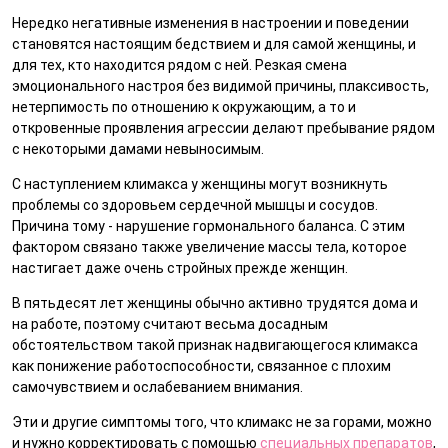
Нередко негативные изменения в настроении и поведении
становятся настоящим бедствием и для самой женщины, и
для тех, кто находится рядом с ней. Резкая смена
эмоционального настроя без видимой причины, плаксивость,
нетерпимость по отношению к окружающим, а то и
откровенные проявления агрессии делают пребывание рядом
с некоторыми дамами невыносимым.
С наступлением климакса у женщины могут возникнуть
проблемы со здоровьем сердечной мышцы и сосудов.
Причина тому - нарушение гормонального баланса. С этим
фактором связано также увеличение массы тела, которое
настигает даже очень стройных прежде женщин.
В пятьдесят лет женщины обычно активно трудятся дома и
на работе, поэтому считают весьма досадным
обстоятельством такой признак надвигающегося климакса
как понижение работоспособности, связанное с плохим
самочувствием и ослабеванием внимания.
Эти и другие симптомы того, что климакс не за горами, можно
и нужно корректировать с помощью
специальных препаратов
,